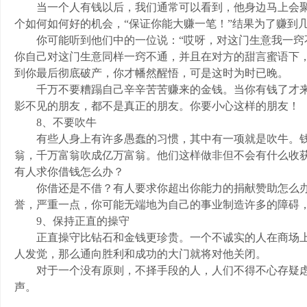
当一个人有钱以后，我们通常可以看到，他身边马上会聚
个如何如何好的机会，“保证你能大赚一笔！”结果为了赚到
你可能听到他们中的一位说：“哎呀，对这门生意我一窍不
你自己对这门生意同样一窍不通，并且在对方的甜言蜜语下，
到你最后彻底破产，你才幡然醒悟，可是这时为时已晚。
千万不要糟蹋自己辛辛苦苦赚来的金钱。当你有钱了才来
影不见的朋友，都不是真正的朋友。你要小心这样的朋友！
8、不要吹牛
有些人身上有许多愚蠢的习惯，其中有一项就是吹牛。钱
翁，千万富翁吹成亿万富翁。他们这样做非但不会有什么收
有人求你借钱怎么办？
你借还是不借？有人要求你超出你能力的捐献赞助怎么办
誉，严重一点，你可能无端地为自己的事业制造许多的障碍
9、保持正直的操守
正直操守比钻石和金钱更珍贵。一个不诚实的人在商场上
人发觉，那么通向胜利和成功的大门就将对他关闭。
对于一个没有原则，不择手段的人，人们不得不心存疑虑
声。