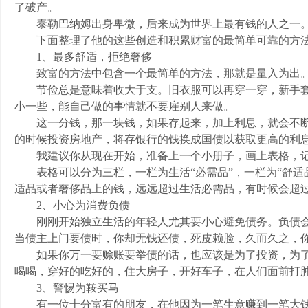
了破产。
泰勒巴纳姆出身卑微，后来成为世界上最有钱的人之一。
下面整理了他的这些创造和积累财富的最简单可靠的方
1、最多舒适，拒绝奢侈
致富的方法中包含一个最简单的方法，那就是量入为出
节俭总是意味着收大于支。旧衣服可以再穿一穿，新手套
小一些，能自己做的事情就不要雇别人来做。
这一分钱，那一块钱，如果存起来，加上利息，就会不断
的时候投资房地产，将存银行的钱换成国债以获取更高的利
我建议你从现在开始，准备上一个小册子，画上表格，记
表格可以分为三栏，一栏为生活“必需品”，一栏为“舒适品
适品或者奢侈品上的钱，远远超过生活必需品，有时候会超过
2、小心为消费负债
刚刚开始独立生活的年轻人尤其要小心避免债务。负债会
当债主上门要债时，你却无钱还债，死皮赖脸，久而久之，
如果你万一要赊账要举债的话，也应该是为了投资，为了
喝喝，穿好的吃好的，住大房子，开好车子，在人们面前打
3、警惕为鞍买马
有一位十分富有的朋友，在他因为一笔生意赚到一笔大钱