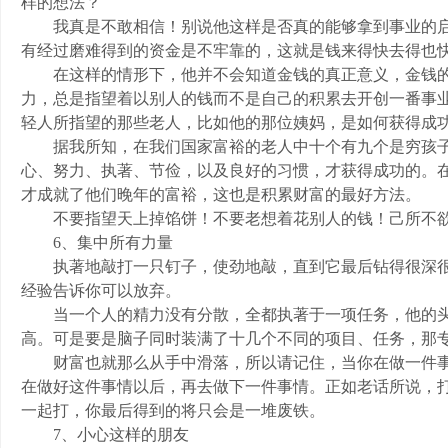
样的想法？
我真是不敢相信！别说他这样是否真的能够拿到事业的启
有经过磨难得到的资金是不牢靠的，这就是钱来得快去得也
在这样的情形下，他并不会知道金钱的真正意义，金钱的
力，总是指望着以别人的钱而不是自己的积累去开创一番事
轻人所指望的那些老人，比如他的那位姨妈，是如何获得成
据我所知，在我们国家富裕的老人中十个有九个是穷孩子
心、努力、执著、节俭，以及良好的习惯，才获得成功的。
才成就了他们晚年的富裕，这也是积累财富的最好方法。
不要指望天上掉馅饼！不要老想着花别人的钱！己所不欲
6、集中所有力量
执著地敲打一只钉子，使劲地敲，直到它最后钻得很深很
经验告诉你可以放弃。
当一个人的精力没有分散，全都执著于一项任务，他的头
高。可是要是脑子同时装满了十几个不同的项目、任务，那
财富也就那么从手中滑落，所以请记住，当你在做一件事
在做好这件事情以后，再去做下一件事情。正如老话所说，
一起打，你最后得到的将只会是一堆废铁。
7、小心这样的朋友