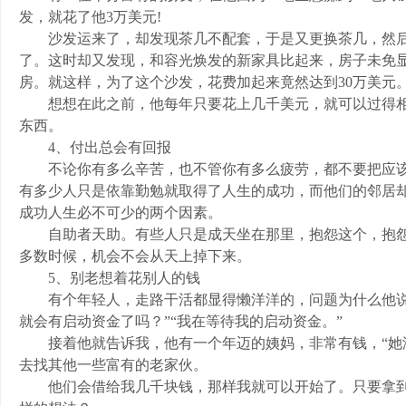
发，就花了他3万美元!
沙发运来了，却发现茶几不配套，于是又更换茶几，然后
了。这时却又发现，和容光焕发的新家具比起来，房子未免
房。就这样，为了这个沙发，花费加起来竟然达到30万美元
想想在此之前，他每年只要花上几千美元，就可以过得相
东西。
4、付出总会有回报
不论你有多么辛苦，也不管你有多么疲劳，都不要把应该
有多少人只是依靠勤勉就取得了人生的成功，而他们的邻居
成功人生必不可少的两个因素。
自助者天助。有些人只是成天坐在那里，抱怨这个，抱怨
多数时候，机会不会从天上掉下来。
5、别老想着花别人的钱
有个年轻人，走路干活都显得懒洋洋的，问题为什么他说：
就会有启动资金了吗？”“我在等待我的启动资金。”
接着他就告诉我，他有一个年迈的姨妈，非常有钱，“她
去找其他一些富有的老家伙。
他们会借给我几千块钱，那样我就可以开始了。只要拿到