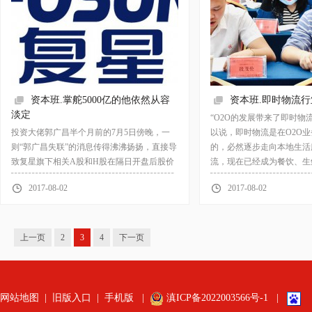
资本班.掌舵5000亿的他依然从容
资本班.即时物流
淡定
“O2O的发展带来了即时物
投资大佬郭广昌半个月前的7月5日傍晚，一
以说，即时物流是在O2O
则“郭广昌失联”的消息传得沸沸扬扬，直接导
的，必然逐步走向本地生活
致复星旗下相关A股和H股在隔日开盘后股价
流，现在已经成为餐饮、生
大跌。经证监会迅速排查，证实这是子虚乌
送的方式。”点我达CEO赵剑
2017-08-02
2017-08-02
有，于是责令消息源头“同花顺”改正违法行
上一页
2
3
4
下一页
网站地图
|
旧版入口
|
手机版
|
滇ICP备2022003566号-1
|