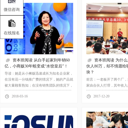
微信咨询
在线报名
资本班阅读 从白手起家到年销60
资本班阅读 为什
亿，小商贩30年蜕变成“水饺皇后”！
伙人80万，却不情愿给
块？
导读：她是从小摊贩迅速成长为知名企业家，
在没有花一分钱推广费的情况下，她的产品就
前言：一老板开了两个厂，
被大量顾客熟知；在没有销售团队的情况下，
家由合伙人打理，其年收入
让产品铺遍了香港的大街小巷。如今，她的品
得值。而另一家由职业经理
2018-03-16
2017-12-20
牌年销售超过60亿。她是湾仔码头的创始人
工资8千，老板却觉得很不
职业经理人发的是固定薪酬