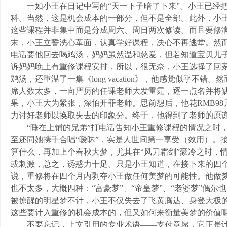
一如小王在日记中写的“天一下子暗了下来”。小王已经把他预算
科。当然，这是机会成本的一部分，但不是全部。此外，小
这些课程并非集中而是分成周六、周日两次修读。而且要修满
末，小王立誓洗心革面，认真学好课程，决心不再逃堂。然而
电话要他回去喝鸡汤，妈妈虽然温和慈爱，但若知道宝贝儿
诉妈妈晚上有重修课程安排，所以，很无奈，小王选择了回
鸡汤，还重温了一集《long vacation》，他感觉似乎
席人数太多，一向严厉的任课老师大发雷霆，逐一点名并将缺
果，小王大为紧张，深怕开罪老师。思前想后，他花RMB9
力讨好老师以换取失去的印象分。终于，他得到了老师的原
“睡在上铺的兄弟”打电话吿知小王重修课程的情况之时，
至还同她携手合唱“暧昧”，实是人世间第一享受（效用）。
算什么，再加上个春秋大梦，尤其在“风刀霜剑”豪冷之时，
或刺激，总之，诱惑力十足。只是小王知道，在接下来的四
说，重修将在四个月内剥夺小王做任何美梦的可能性。他做
也不太多，大概四种：“富豪梦”、“帝皇梦”、“老婆梦”偶尔
被惊醒的明星梦不计，小王不仅失去了飞黄腾达、身登大极
这些要计入重修的机会成本的，但又如何来衡量美梦的价值
不要忘记，上文引用的专业术语——支付意愿，它正是计