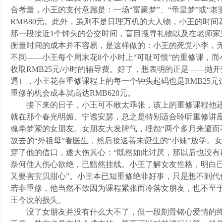
合考量，小王的支付意愿是：一场“富豪梦”、“帝皇梦”或“老婆
RMB80元。此外，虽则不是日理万机的大人物，小王的时
那一段接近1个钟头的公交时间，盲目搜寻礼物以及在老师家里
衡量时间的成本并不容易，是这样做的：小王的死党小李，
不同——小王每个周末花8个小时上“可耻可恨”的重修课，而
收取RMB25元/小时的辅导费。好了，想表明的正是——抛
遇），小王花在重修课程上的每一个钟头起码也是RMB25
重修的机会成本就高达RMB628元。
接下来的日子，小王可不敢太乖张，该上的重修课程他还
就在那个春光明媚、宁谧安瑟，总之是特别适合聆听重修讲
魂牵梦萦的女朋友。女朋友大发脾气，埋怨“两个多月来避而
故去的“外祖母”看医生，然后接送善未诞生的“小妹”放学
穿了他的借口，遂大伤其心：“既然如此讨厌，那以后也没有再见
奈何佳人伤心欲绝，已黯然挂线。小王了解女友性格，明白已再
又要害宝贝甜心”。小王本已知重修绝非好事，只是想不到
若非重修，他当然不致因为课程紧张而冷落女朋友，也不至
王今次的损失。
没了女朋友并没有什么大不了，但一段刻骨铭心爱情的终