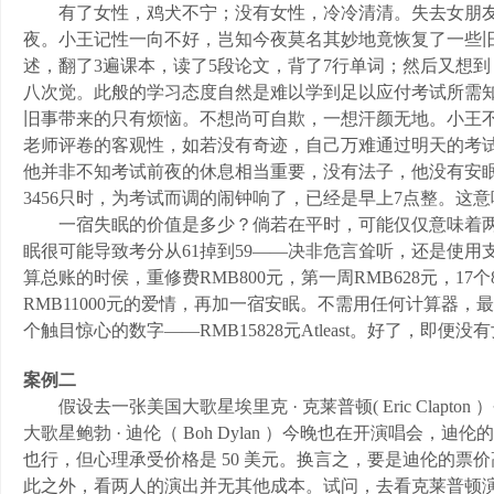
有了女性，鸡犬不宁；没有女性，冷冷清清。失去女朋友
夜。小王记性一向不好，岂知今夜莫名其妙地竟恢复了一些旧
述，翻了3遍课本，读了5段论文，背了7行单词；然后又想
八次觉。此般的学习态度自然是难以学到足以应付考试所需知
旧事带来的只有烦恼。不想尚可自欺，一想汗颜无地。小王
老师评卷的客观性，如若没有奇迹，自己万难通过明天的考
他并非不知考试前夜的休息相当重要，没有法子，他没有安
3456只时，为考试而调的闹钟响了，已经是早上7点整。这
一宿失眠的价值是多少？倘若在平时，可能仅仅意味着两
眠很可能导致考分从61掉到59——决非危言耸听，还是使
算总账的时侯，重修费RMB800元，第一周RMB628元，17
RMB11000元的爱情，再加一宿安眠。不需用任何计算器
个触目惊心的数字——RMB15828元Atleast。好了，
案例二
假设去一张美国大歌星埃里克 · 克莱普顿( Eric Clap
大歌星鲍勃 · 迪伦（ Boh Dylan ）今晚也在开演唱会，
也行，但心理承受价格是 50 美元。换言之，要是迪伦的票价
此之外，看两人的演出并无其他成本。试问，去看克莱普顿