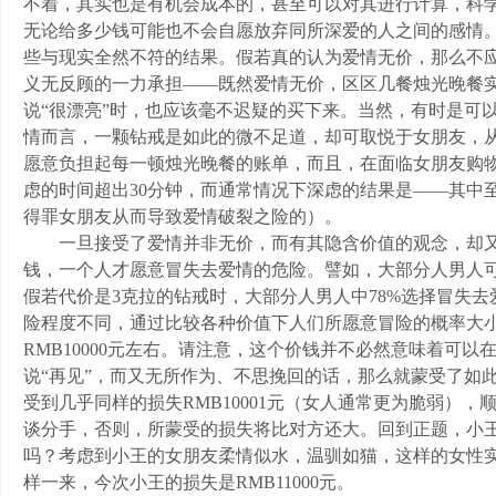
不着，其实也是有机会成本的，甚至可以对其进行计算，科
无论给多少钱可能也不会自愿放弃同所深爱的人之间的感情
些与现实全然不符的结果。假若真的认为爱情无价，那么不
义无反顾的一力承担——既然爱情无价，区区几餐烛光晚餐
说“很漂亮”时，也应该毫不迟疑的买下来。当然，有时是可
情而言，一颗钻戒是如此的微不足道，却可取悦于女朋友，
愿意负担起每一顿烛光晚餐的账单，而且，在面临女朋友购
虑的时间超出30分钟，而通常情况下深虑的结果是——其中
得罪女朋友从而导致爱情破裂之险的）。
一旦接受了爱情并非无价，而有其隐含价值的观念，却又
钱，一个人才愿意冒失去爱情的危险。譬如，大部分人男人
假若代价是3克拉的钻戒时，大部分人男人中78%选择冒失
险程度不同，通过比较各种价值下人们所愿意冒险的概率大
RMB10000元左右。请注意，这个价钱并不必然意味着可
说“再见”，而又无所作为、不思挽回的话，那么就蒙受了如
受到几乎同样的损失RMB10001元（女人通常更为脆弱）
谈分手，否则，所蒙受的损失将比对方还大。回到正题，小王与
吗？考虑到小王的女朋友柔情似水，温驯如猫，这样的女性实难
样一来，今次小王的损失是RMB11000元。