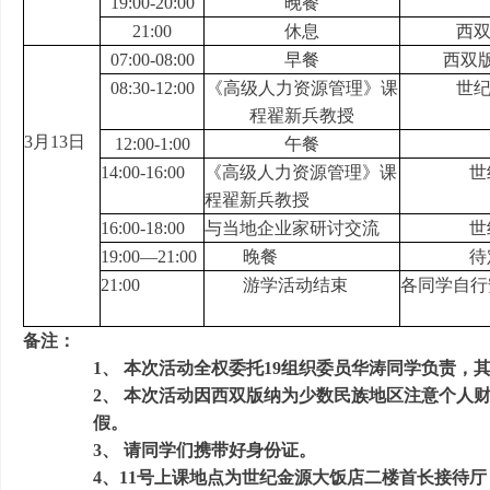
19:00-20:00
晚餐
21:00
休息
西
07:00-08:00
早餐
西双
08:30-12:00
《高级人力资源管理》课
世
程翟新兵教授
3
月
13
日
12:00-1:00
午餐
14:00-16:00
《高级人力资源管理》课
世
程翟新兵教授
16:00-18:00
与当地企业家研讨交流
世
19:00
—
21:00
晚餐
待
21:00
游学活动结束
各同学自行
备注：
1、 本次活动全权委托19组织委员华涛同学负责，
2、 本次活动因西双版纳为少数民族地区注意个人
假。
3、 请同学们携带好身份证。
4、11号上课地点为世纪金源大饭店二楼首长接待厅