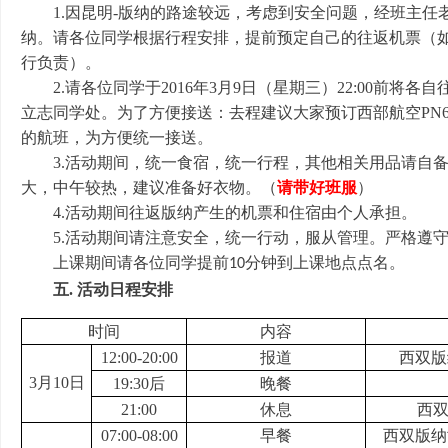
1.
因昆明
-
版纳的路途较远，考虑到安全问题，经班主任
纳。请各位同学根据行程安排，提前预定自己的往返机票（
行负责）。
2.
请各位同学于
2016
年
3
月
9
日（星期三）
22:00
前将各自
立志同学处。
为了方便接送：去程建议大家预订西部航空
PN6
的航班，为方便统一接送。
3.
活动期间，统一食宿，统一行程，其他相关用品请自
大，中午较热，建议准备好衣物。（
请带好班服
）
4.
活动期间往返版纳产生的机票和住宿由个人承担。
5.
活动期间请注意安全，统一行动，服从管理。严格遵
上课期间请各位同学提前
分钟到上课地点点名。
10
五. 活动日程安排
时间
内容
12:00-20:00
报道
西双版
3
月
10
日
19:30
后
晚餐
21:00
休息
西
07:00-08:00
早餐
西双版纳