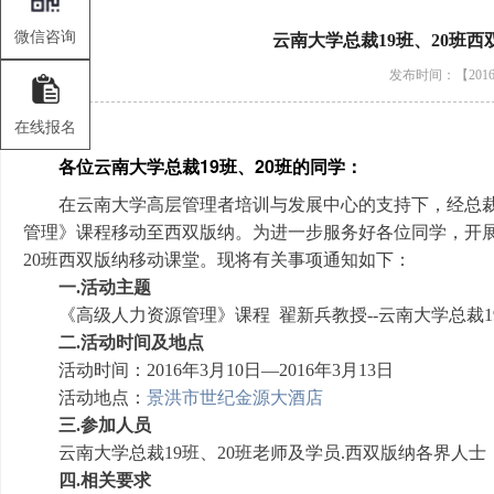
微信咨询
云南大学总裁19班、20班
发布时间：【2016-
在线报名
各位云南大学总裁19班、20班的同学： 
在云南大学高层管理者培训与发展中心的支持下，经总裁
管理》课程移动至西双版纳。为进一步服务好各位同学，开
20班西双版纳移动课堂。现将有关事项通知如下：
一
.
活动主题
《高级人力资源管理》课程
翟新兵教授
--
云南大学总裁1
二
.
活动时间及地点
活动时间：
2016
年
3
月
10
日—
2016
年
3
月
13
日
活动地点：
景洪市世纪金源大酒店
三
.
参加人员
云南大学总裁19班、20班老师及学员
.
西双版纳各界人士
四.
相关要求