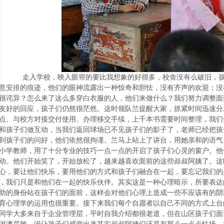
走入学校，映入眼帘的要比我想象的好很多，校舍没有么破旧，孩
意安排的痕迹，他们的眼神流露出一种惊奇和胆怯，没有齐声的欢迎；没
很诧异？怎么来了这么多穿白衣服的人，他们来做什么？我们努力调整面
友好的回应，孩子们仍然很茫然。这时领队兰提醒大家，抓紧时间迅速分
点、与校方对接交付使用、办理移交手续，上千本书需要时间整理，我们
和孩子们做互动，当我们返回球场已不见孩子们的影子了，老师已经把孩
到孩子们的问好，他们依然很拘谨。兰马上站上了讲台，用她亲和的语气
小学教师，用了十分专业的技巧一点一点的开启了孩子们心灵的窗户。他
动。他们开始笑了，开始放松了，越来越喜欢面前的这些叔叔阿姨了。这
心，要让他们快乐，要用他们的方式和孩子们融合在一起，要忘记我们的
，我们只是和他们在一起的快乐伙伴。其实这是一种心理暗示，所要表达
助的身份站在孩子们的面前，这样会对他们心理上造成一些不应该有的阴
育心理学的运用也很重要。接下来我们每个自愿者以自己不同的方式上台
同学大多来自于企业管理层，平时自我介绍都很老道，但在山区孩子们面