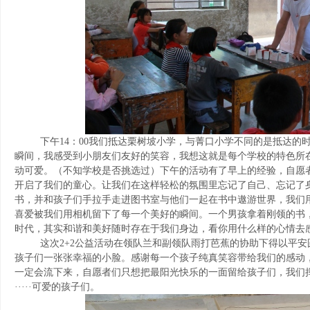
下午14：00我们抵达栗树坡小学，与菁口小学不同的是抵达
瞬间，我感受到小朋友们友好的笑容，我想这就是每个学校的特色所
动可爱。（不知学校是否挑选过）下午的活动有了早上的经验，自愿
开启了我们的童心。让我们在这样轻松的氛围里忘记了自己、忘记了
书，并和孩子们手拉手走进图书室与他们一起在书中遨游世界，我们
喜爱被我们用相机留下了每一个美好的瞬间。一个男孩拿着刚领的书
时代，其实和谐和美好随时存在于我们身边，看你用什么样的心情去感
这次2+2公益活动在领队兰和副领队雨打芭蕉的协助下得以平
孩子们一张张幸福的小脸。感谢每一个孩子纯真笑容带给我们的感动
一定会流下来，自愿者们只想把最阳光快乐的一面留给孩子们，我们
·····可爱的孩子们。