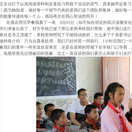
正在台灯下认真阅读资料和反复练习和孩子说话的语气，原来她早起复习
！因为她知道，做好每一个细节代表的是我们这个团队和集体，做好每一
的能量传递给每一个人，感动再次在我心里油然而升！
在酒店用完早餐我看了一表，8点02分（却不知在邻近的四川省雅安
学们准备出发了，对方学校已派了两位老师来给我们带路，途中我们还汇
家伙是否又违规了，章程里明明写了不能惊动政府，怎么来了个党委书记
做特殊介绍，只当自愿者处理。我们只好作罢一同前行。1小时后我们一行
象我们的童年一样夹道欢迎来宾，还是在老师的带领下在学校门口等着，
。电视里曾见过很破旧的形象。总之一直在设想我们要怎么和孩子们去打