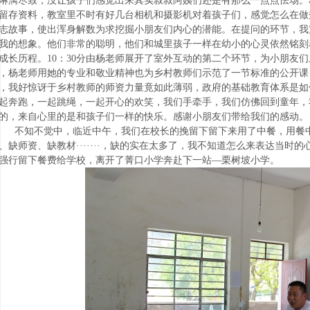
淋漓尽致，没让孩子们感觉出来其实叔叔阿姨们还是有那么一点点怯场。
留存资料，教室里不时有好几台相机和摄影机对着孩子们，感觉怎么在做
志故事，使出浑身解数为求挖掘小朋友们内心的潜能。在提问的环节，我
我的想象。他们非常的聪明，他们和城里孩子一样在幼小的心灵依然铭刻
成长历程。10：30分由杨老师展开了室外互动的第二个环节，为小朋友
，杨老师用她的专业和敬业精神也为乡村教师们示范了一节标准的公开课
，我好惊讶于乡村教师的师资力量竟如此薄弱，政府的基础教育体系是如
起奔跑，一起跳绳，一起开心的欢笑，我们手牵手，我们仿佛回到童年，
的，来自心里的是和孩子们一样的快乐。感谢小朋友们带给我们的感动。
不知不觉中，临近中午，我们在校长的挽留下留下来用了中餐，用餐
、缺师资、缺教材·······，缺的实在太多了，我不知道怎么来表达当
强行留下餐费给学校，离开了菁口小学奔赴下一站—栗树坡小学。