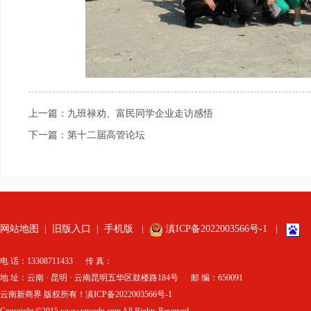
上一篇：九班禄劝、富民同学企业走访感悟
下一篇：第十二届高管论坛
网站地图
|
旧版入口
|
手机版
|
滇ICP备2022003566号-1
|
电 话：13308711433 传 真：
地 址：云南 · 昆明 · 云南昆明五华区鼓楼路184号 邮 编：650091
云南新商界 版权所有！滇ICP备2022003566号-1