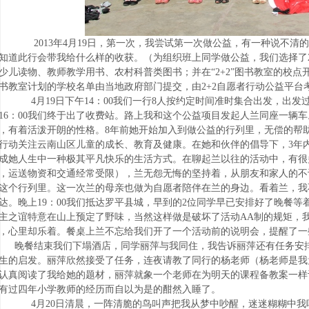
2013年4月19日，第一次，我尝试第一次做公益，有一种说不清
知道此行会带我给什么样的收获。（为组织班上同学做公益，我们选择了2
少儿读物、教师教学用书、农村科普类图书；并在“2+2”图书教室的校点
书教室计划的学校名单由当地政府部门提交，由2+2自愿者行动公益平台
4月19日下午14：00我们一行8人按约定时间准时集合出发，出
16：00我们终于出了收费站。路上我和这个公益项目发起人兰同座一辆车
，有着活泼开朗的性格。8年前她开始加入到做公益的行列里，无偿的帮助了
行动关注云南山区儿童的成长、教育及健康。在她和伙伴的倡导下，3年内
成她人生中一种极其平凡快乐的生活方式。在聊起兰以往的活动中，有很
，运送物资和交通经常受限），兰无怨无悔的坚持着，从朋友和家人的不
这个行列里。这一次兰的母亲也做为自愿者陪伴在兰的身边。看着兰，我
达。晚上19：00我们抵达罗平县城，早到的2位同学早已安排好了晚餐
主之谊特意在山上预定了野味，当然这样做是破坏了活动AA制的规矩，
，心里却乐着。餐桌上兰不忘给我们开了一个活动前的说明会，提醒了一
晚餐结束我们下塌酒店，同学丽萍与我同住，我告诉丽萍还有任务安
生的启发。丽萍欣然接受了任务，连夜请教了同行的杨老师（杨老师是我
认真阅读了我给她的题材，丽萍就象一个老师在为明天的课程备教案一样
有过四年小学教师的经历而自以为是的酣然入睡了。
4月20日清晨，一阵清脆的鸟叫声把我从梦中吵醒，迷迷糊糊中我