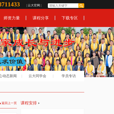
8711433
|
云大官网
|
师资力量
课程分享
下载专区
心动态新闻
云大同学会
学员专访
课程安排
返回上一页