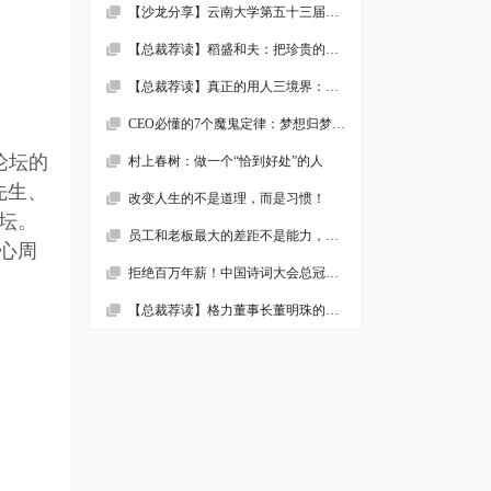
【沙龙分享】云南大学第五十三届沙龙活动—2019年新财税环境下的企业难点解析顺利举办
【总裁荐读】稻盛和夫：把珍贵的人生过得碌碌无为，是对生命的一种糟蹋
【总裁荐读】真正的用人三境界：用师者王，用友者霸，用徒者亡!
CEO必懂的7个魔鬼定律：梦想归梦想，绩效归绩效
论坛的
村上春树：做一个“恰到好处”的人
先生、
改变人生的不是道理，而是习惯！
坛。
员工和老板最大的差距不是能力，而是……
心周
拒绝百万年薪！中国诗词大会总冠军去学校当老师了
【总裁荐读】格力董事长董明珠的真面目，她到底有多狠！确实震撼