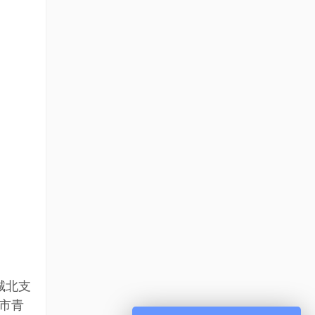
城北支
市青