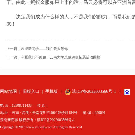
了。由此，蚂蚁金服如果上市的话，马云必将可以在亚洲首
决定我们成为什么样的人，不是我们的能力，而是我们的
来！
上一篇：欢迎新同学——我在云大等你
下一篇：今夏我们不孤独，云南大学总裁20班拓展活动回顾
网站地图
|
旧版入口
|
手机版
|
滇ICP备2022003566号-1
|
电 话：13308711433 传 真：
地 址：云南 · 昆明 · 云南昆明五华区鼓楼路184号 邮 编：650091
云南新商界 版权所有！滇ICP备2022003566号-1
Copyright ©2015 www.ynuedp.com All Rights Reserved