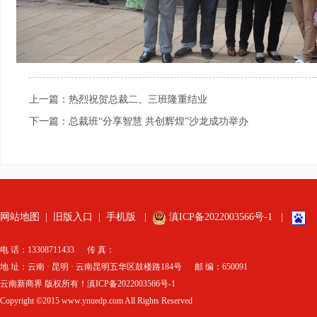
上一篇：热烈祝贺总裁二、三班隆重结业
下一篇：总裁班“分享智慧 共创辉煌”沙龙成功举办
网站地图
|
旧版入口
|
手机版
|
滇ICP备2022003566号-1
|
电 话：13308711433 传 真：
地 址：云南 · 昆明 · 云南昆明五华区鼓楼路184号 邮 编：650091
云南新商界 版权所有！滇ICP备2022003566号-1
Copyright ©2015 www.ynuedp.com All Rights Reserved