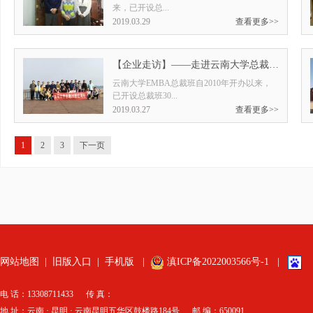
来，已开设总...
2019.03.29
查看更多>>
【企业走访】——走进云南大学总裁28班学员企业（红河篇）
云南大学EMBA总裁班自2010年开办以来，
已开设总裁班30...
2019.03.27
查看更多>>
1
2
3
下一页
网站地图
|
旧版入口
|
手机版
|
滇ICP备2022003566号-1
|
电 话：13308711433 传 真：
地 址：云南 · 昆明 · 云南昆明五华区鼓楼路184号 邮 编：650091