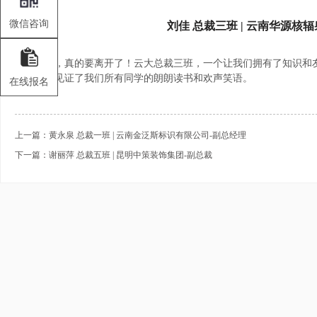
微信咨询
刘佳 总裁三班 | 云南华源核
要离开了，真的要离开了！云大总裁三班，一个让我们拥有了知识和友
的教室，见证了我们所有同学的朗朗读书和欢声笑语。
在线报名
上一篇：黄永泉 总裁一班 | 云南金泛斯标识有限公司-副总经理
下一篇：谢丽萍 总裁五班 | 昆明中策装饰集团-副总裁