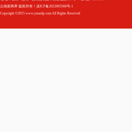
云南新商界 版权所有！滇ICP备2022003566号-1
Copyright ©2015 www.ynuedp.com All Rights Reserved