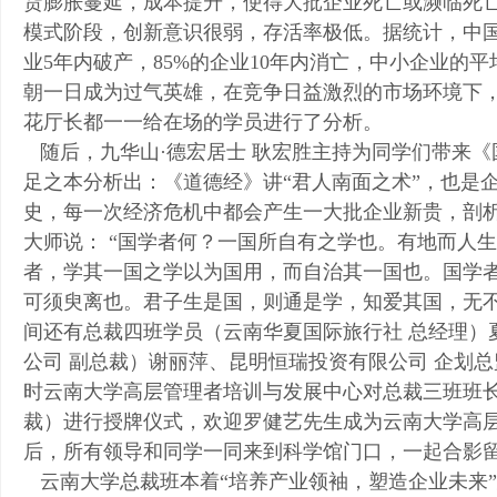
货膨胀蔓延，成本提升，使得大批企业死亡或濒临死
模式阶段，创新意识很弱，存活率极低。据统计，中国
业5年内破产，85%的企业10年内消亡，中小企业的
朝一日成为过气英雄，在竞争日益激烈的市场环境下
花厅长都一一给在场的学员进行了分析。
随后，九华山·德宏居士 耿宏胜主持为同学们带来《
足之本分析出：《道德经》讲“
君人南面之术”，也是
史，每一次经济危机中都会产生一大批企业新贵，剖
大师说： “国学者何？一国所自有之学也。有地而人
者，学其一国之学以为国用，而自治其一国也。国学
可须臾离也。君子生是国，则通是学，知爱其国，无不
间还有总裁四班学员（云南华夏国际旅行社 总经理）
公司 副总裁）谢丽萍、昆明恒瑞投资有限公司 企划
时云南大学高层管理者培训与发展中心对总裁三班班长
裁）进行授牌仪式，欢迎罗健艺先生成为云南大学高
后，所有领导和同学一同来到科学馆门口，一起合影
云南大学总裁班本着“培养产业领袖，塑造企业未来