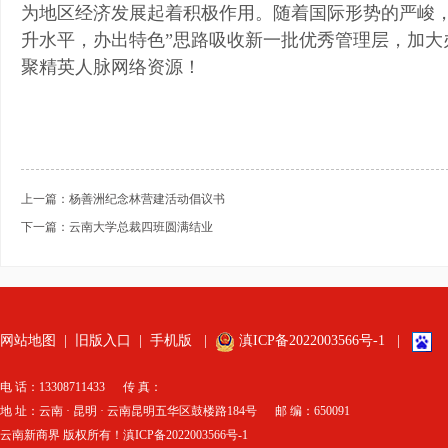
为地区经济发展起着积极作用。随着国际形势的严峻，学
升水平，办出特色”思路吸收新一批优秀管理层，加大
聚精英人脉网络资源！
上一篇：杨善洲纪念林营建活动倡议书
下一篇：云南大学总裁四班圆满结业
网站地图
|
旧版入口
|
手机版
|
滇ICP备2022003566号-1
|
电 话：13308711433 传 真：
地 址：云南 · 昆明 · 云南昆明五华区鼓楼路184号 邮 编：650091
云南新商界 版权所有！滇ICP备2022003566号-1