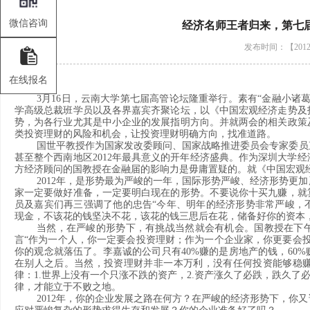
微信咨询
经济名师王者归来，第七
发布时间：【2012-
在线报名
3
月
16
日，云南大学第七届高管论坛隆重举行。素有“金融小诸
学高级总裁班学员以及各界嘉宾齐聚论坛，以《中国宏观经济走势及
势，为各行业尤其是中小企业的发展指明方向。并就两会的相关政策
类投资理财的风险和机会，让投资理财明确方向，找准道路。
国世平教授作为国家发改委顾问、国家战略推进委员会专家委员
甚至整个西南地区
2012
年最具意义的开年经济盛典。作为深圳大学经
方经济顾问的国教授在金融届的影响力是毋庸置疑的。就《中国宏观
2012
年，是形势最为严峻的一年，国际形势严峻、经济形势更加
家一定要做好准备，一定要明白现在的形势。不要说你十买九赚，就
员及嘉宾们再三强调了他的忠告“今年、明年的经济形势非常严峻，
现金，不该花的钱坚决不花，该花的钱三思后在花，储备好你的资本
当然，在严峻的形势下，有挑战当然就会有机会。国教授在下
言“作为一个人，你一定要会投资理财；作为一个企业家，你更要会
你的观念就落伍了。李嘉诚的公司只有
40%
赚的是房地产的钱，
60%
在别人之后。当然，投资理财并非一本万利，没有任何投资能够稳
律：
1.
世界上没有一个只涨不跌的资产，
2.
资产涨久了必跌，跌久了
律，才能立于不败之地。
2012
年，你的企业发展之路在何方？在严峻的经济形势下，你又