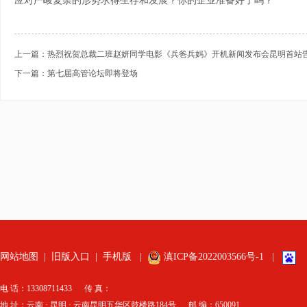
应对严峻复杂的形势求得生存和发展？你的企业准备好了吗？
上一篇：热烈祝贺总裁二班赵妍同学电影《兵爸兵妈》开机新闻发布会昆明首站
下一篇：第七届高管论坛即将登场
网站地图
|
旧版入口
|
手机版
|
滇ICP备2022003566号-1
|
电 话：13308711433 传 真：
地 址：云南 · 昆明 · 云南昆明五华区鼓楼路184号 邮 编：650091